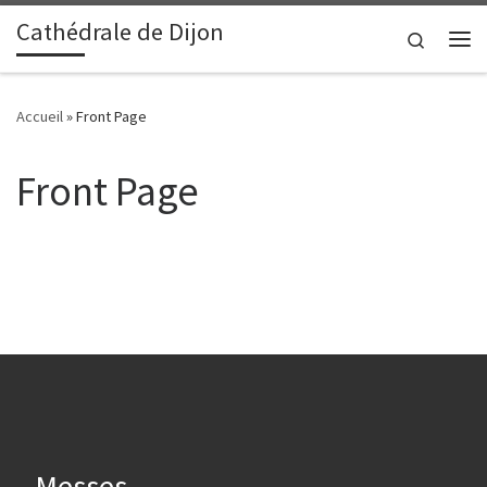
Cathédrale de Dijon
Passer au contenu
Search
Me
Accueil
»
Front Page
Front Page
Messes